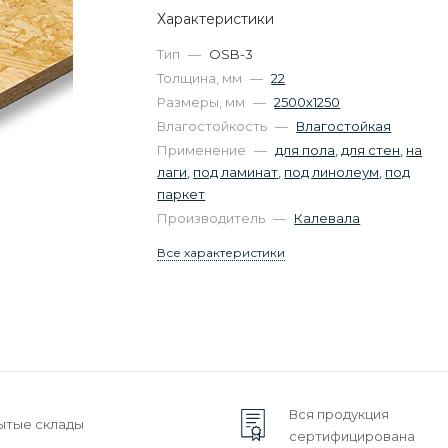
Характеристики
Тип
—
OSB-3
Толщина, мм
—
22
Размеры, мм
—
2500х1250
Влагостойкость
—
Влагостойкая
Применение
—
для пола
,
для стен
,
на
лаги
,
под ламинат
,
под линолеум
,
под
паркет
Производитель
—
Калевала
Все характеристики
Вся продукция
ытые склады
сертифицирована