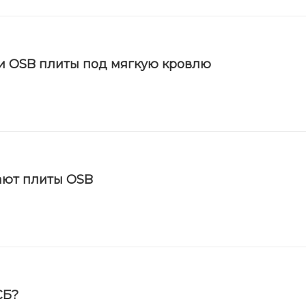
и OSB плиты под мягкую кровлю
ают плиты OSB
СБ?