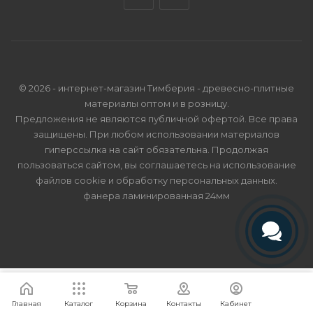
© 2026 - интернет-магазин Тимберия - древесно-плитные
материалы оптом и в розницу.
Предложения не являются публичной офертой. Все права
защищены. При любом использовании материалов
гиперссылка на сайт обязательна. Продолжая
пользоваться сайтом, вы соглашаетесь на использование
файлов cookie и
обработку персональных данных
.
фанера ламинированная 24мм
Телефон
Telegram
Я согласен
Мы используем файлы cookie.
Подробнее
Главная
Каталог
Корзина
Контакты
Кабинет