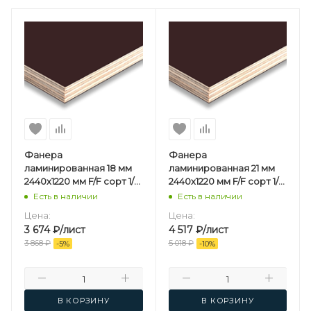
Фанера
Фанера
ламинированная 18 мм
ламинированная 21 мм
2440х1220 мм F/F сорт 1/1
2440х1220 мм F/F сорт 1/1
березовая
березовая
Есть в наличии
Есть в наличии
Цена:
Цена:
3 674
₽
/лист
4 517
₽
/лист
3 868
₽
5 018
₽
-
5
%
-
10
%
В КОРЗИНУ
В КОРЗИНУ