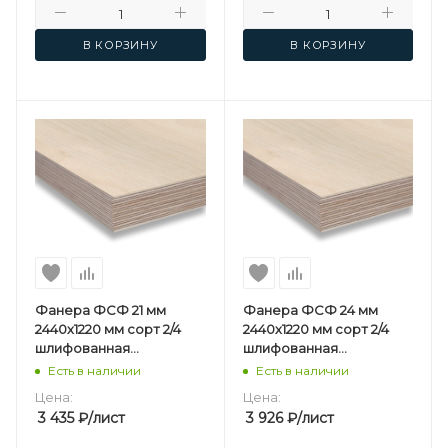
В КОРЗИНУ
В КОРЗИНУ
Фанера ФСФ 21 мм
Фанера ФСФ 24 мм
2440х1220 мм сорт 2/4
2440х1220 мм сорт 2/4
шлифованная
шлифованная
березовая
березовая
Есть в наличии
Есть в наличии
Цена:
Цена:
3 435
₽
/лист
3 926
₽
/лист