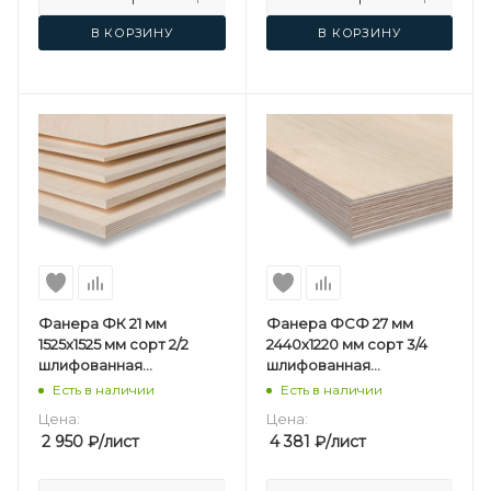
В КОРЗИНУ
В КОРЗИНУ
Фанера ФК 21 мм
Фанера ФСФ 27 мм
1525х1525 мм сорт 2/2
2440х1220 мм сорт 3/4
шлифованная
шлифованная
березовая
березовая
Есть в наличии
Есть в наличии
Цена:
Цена:
2 950
₽
/лист
4 381
₽
/лист