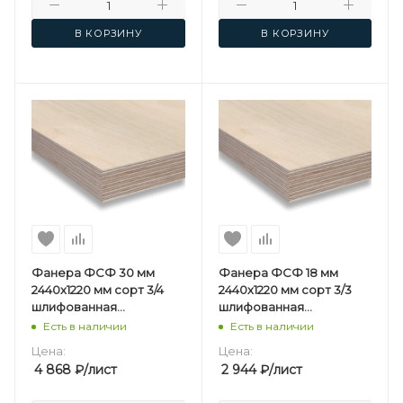
В КОРЗИНУ
В КОРЗИНУ
Фанера ФСФ 30 мм
Фанера ФСФ 18 мм
2440х1220 мм сорт 3/4
2440х1220 мм сорт 3/3
шлифованная
шлифованная
березовая
березовая
Есть в наличии
Есть в наличии
Цена:
Цена:
4 868
₽
/лист
2 944
₽
/лист