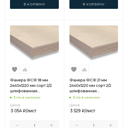
В КОРЗИНУ
В КОРЗИНУ
Фанера ФСФ 18 мм
Фанера ФСФ 21 мм
2440х1220 мм сорт 2/2
2440х1220 мм сорт 2/2
шлифованная
шлифованная
березовая
березовая
Есть в наличии
Есть в наличии
Цена:
Цена:
3 054
₽
/лист
3 529
₽
/лист