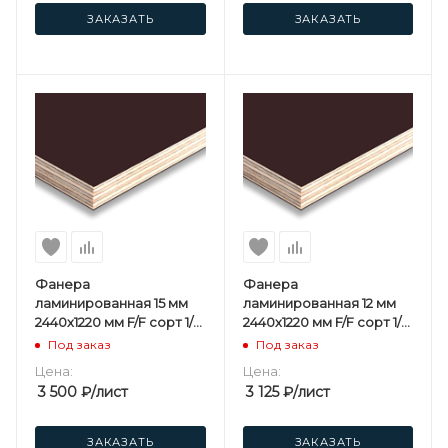
ЗАКАЗАТЬ
ЗАКАЗАТЬ
Фанера
Фанера
ламинированная 15 мм
ламинированная 12 мм
2440х1220 мм F/F сорт 1/1
2440х1220 мм F/F сорт 1/1
березовая
березовая
Под заказ
Под заказ
Цена:
Цена:
3 500
₽
/лист
3 125
₽
/лист
ЗАКАЗАТЬ
ЗАКАЗАТЬ