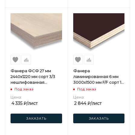
Фанера ФСФ 27 мм
Фанера
2440х1220 мм сорт 3/3
ламинированная 6 мм
нешлифованная
3000х1500 мм F/F сорт 1/1
хвойная
березовая
Под заказ
Под заказ
Цена:
Цена:
4 335
₽
/лист
2 844
₽
/лист
ЗАКАЗАТЬ
ЗАКАЗАТЬ