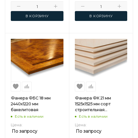
В КОРЗИНУ
В КОРЗИНУ
Фанера ФБС 18 мм
Фанера ФК 21 мм
2440х1220 мм
1525х1525 мм сорт
бакелитовая
строительная
нешлифованная
Есть в наличии
Есть в наличии
березовая
Цена:
Цена:
По запросу
По запросу