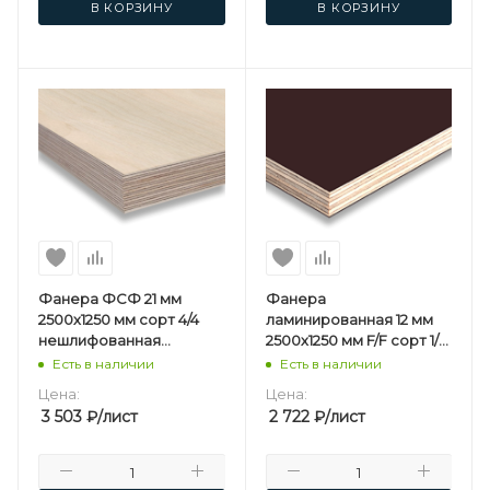
В КОРЗИНУ
В КОРЗИНУ
Фанера ФСФ 21 мм
Фанера
2500х1250 мм сорт 4/4
ламинированная 12 мм
нешлифованная
2500х1250 мм F/F сорт 1/1
березовая
березовая
Есть в наличии
Есть в наличии
Цена:
Цена:
3 503
₽
/лист
2 722
₽
/лист