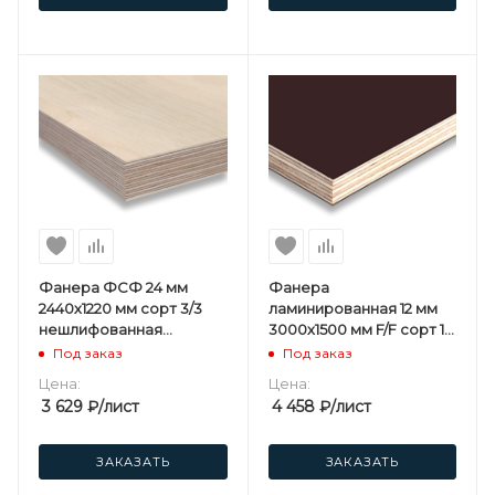
Фанера ФСФ 24 мм
Фанера
2440х1220 мм сорт 3/3
ламинированная 12 мм
нешлифованная
3000х1500 мм F/F сорт 1/1
хвойная
березовая
Под заказ
Под заказ
Цена:
Цена:
3 629
₽
/лист
4 458
₽
/лист
ЗАКАЗАТЬ
ЗАКАЗАТЬ