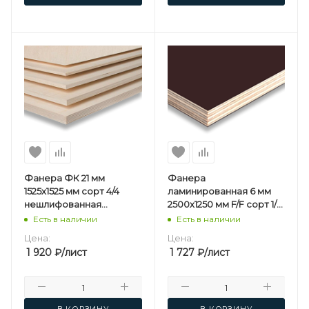
Фанера ФК 21 мм
Фанера
1525х1525 мм сорт 4/4
ламинированная 6 мм
нешлифованная
2500х1250 мм F/F сорт 1/1
березовая
березовая
Есть в наличии
Есть в наличии
Цена:
Цена:
1 920
₽
/лист
1 727
₽
/лист
В КОРЗИНУ
В КОРЗИНУ