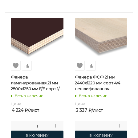
Фанера
Фанера ФСФ 21 мм
ламинированная 21 мм
2440х1220 мм сорт 4/4
2500х1250 мм F/F сорт 1/1
нешлифованная
березовая
березовая
Есть в наличии
Есть в наличии
Цена:
Цена:
4 224
₽
/лист
3 337
₽
/лист
В КОРЗИНУ
В КОРЗИНУ