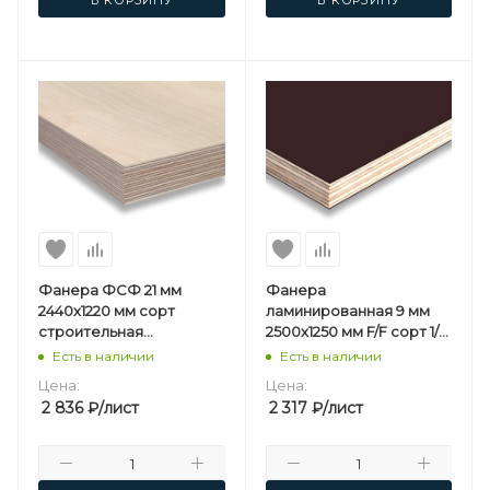
Фанера ФСФ 21 мм
Фанера
2440х1220 мм сорт
ламинированная 9 мм
строительная
2500х1250 мм F/F сорт 1/1
нешлифованная
березовая
Есть в наличии
Есть в наличии
березовая
Цена:
Цена:
2 836
₽
/лист
2 317
₽
/лист