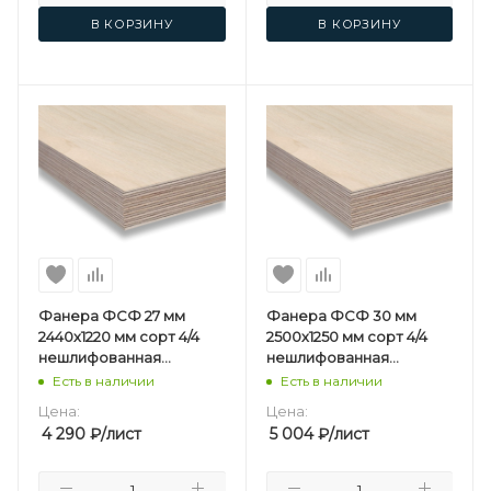
В КОРЗИНУ
В КОРЗИНУ
Фанера ФСФ 27 мм
Фанера ФСФ 30 мм
2440х1220 мм сорт 4/4
2500х1250 мм сорт 4/4
нешлифованная
нешлифованная
березовая
березовая
Есть в наличии
Есть в наличии
Цена:
Цена:
4 290
₽
/лист
5 004
₽
/лист