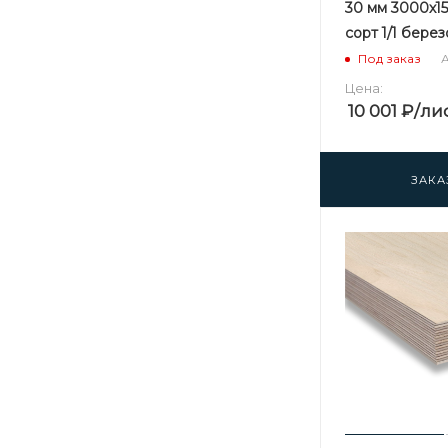
30 мм 3000х1
сорт 1/1 бере
А
Под заказ
Цена:
10 001
₽
/ли
ЗАКА