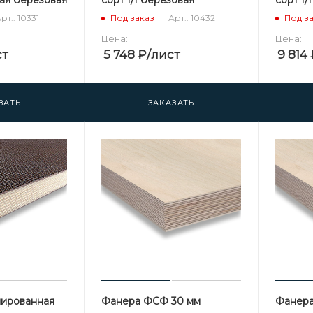
рт.: 10331
Арт.: 10432
Под заказ
Под з
Цена:
Цена:
ст
5 748
₽
/лист
9 814
ЗАТЬ
ЗАКАЗАТЬ
нированная
Фанера ФСФ 30 мм
Фанера