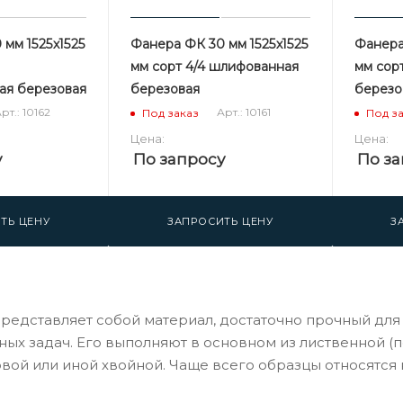
мм 1525х1525
Фанера ФК 30 мм 1525х1525
Фанера
мм сорт 4/4 шлифованная
мм сор
ая березовая
березовая
березо
рт.: 10162
Арт.: 10161
Под заказ
Под з
Цена:
Цена:
у
По запросу
По за
ТЬ ЦЕНУ
ЗАПРОСИТЬ ЦЕНУ
З
редставляет собой материал, достаточно прочный для 
ых задач. Его выполняют в основном из лиственной (по
овой или иной хвойной. Чаще всего образцы относятся 