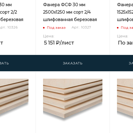
30 мм
Фанера ФСФ 30 мм
Фанера
сорт 2/2
2500х1250 мм сорт 2/4
1525х15
 березовая
шлифованная березовая
шлифов
рт.: 10326
Арт.: 10327
Под заказ
Под з
Цена:
Цена:
т
5 151
₽
/лист
По за
ЗАТЬ
ЗАКАЗАТЬ
З