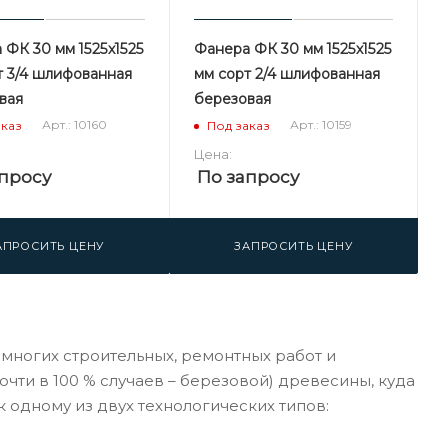
 ФК 30 мм 1525х1525
Фанера ФК 30 мм 1525х1525
т 3/4 шлифованная
мм сорт 2/4 шлифованная
вая
березовая
Арт.: 10160
Арт.: 10159
аказ
Под заказ
Цена:
просу
По запросу
АПРОСИТЬ ЦЕНУ
ЗАПРОСИТЬ ЦЕНУ
многих строительных, ремонтных работ и
чти в 100 % случаев – березовой) древесины, куда
к одному из двух технологических типов: