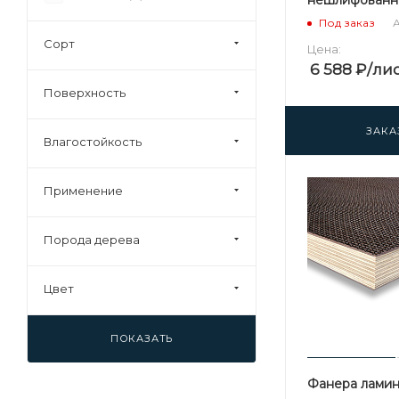
24 (
22
)
А
Под заказ
27 (
16
)
Сорт
Цена:
28 (
1
)
6 588
₽
/ли
30 (
20
)
Поверхность
35 (
11
)
ЗАКА
Влагостойкость
37 (
4
)
40 (
18
)
Применение
45 (
1
)
92 (
2
)
Порода дерева
Цвет
ПОКАЗАТЬ
Фанера лами