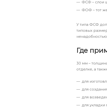
ФСФ – слои 
ФОФ – тот же
У типа ФСФ доп
типовых размер
ненадобностью
Где при
30 мм – толщин
отделке, а так
для изготов
для создани
для возведе
для укладки