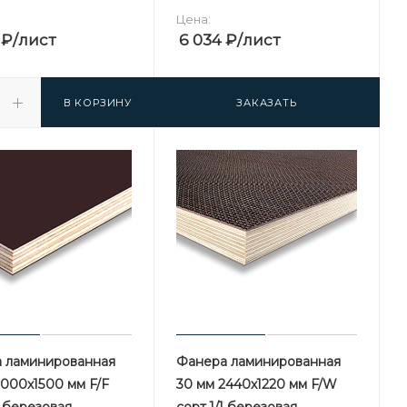
Цена:
₽
/лист
6 034
₽
/лист
В КОРЗИНУ
ЗАКАЗАТЬ
 ламинированная
Фанера ламинированная
3000х1500 мм F/F
30 мм 2440х1220 мм F/W
1 березовая
сорт 1/1 березовая