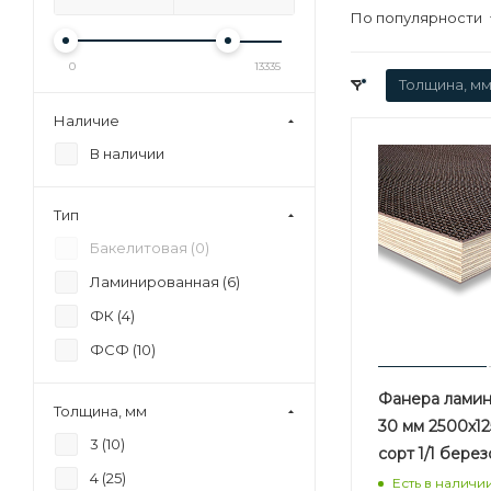
По популярности
0
13335
Толщина, мм
Наличие
В наличии
Тип
Бакелитовая (
0
)
Ламинированная (
6
)
ФК (
4
)
ФСФ (
10
)
Фанера лами
Толщина, мм
30 мм 2500х1
3 (
10
)
сорт 1/1 бере
4 (
25
)
Есть в наличи