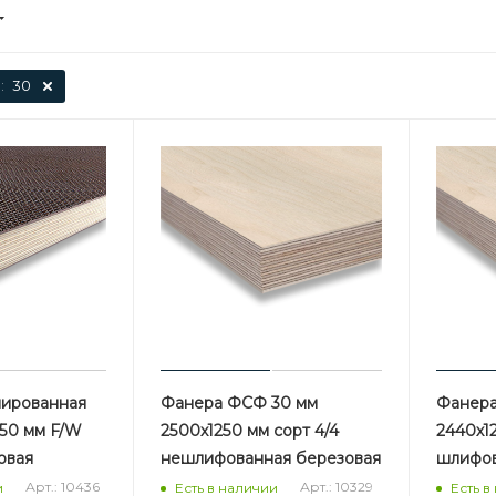
:
30
нированная
Фанера ФСФ 30 мм
Фанера
250 мм F/W
2500х1250 мм сорт 4/4
2440х12
зовая
нешлифованная березовая
шлифов
Арт.: 10436
Арт.: 10329
и
Есть в наличии
Есть в