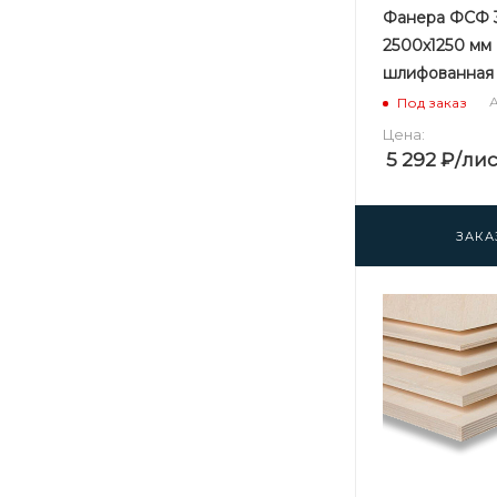
Фанера ФСФ 
2500х1250 мм 
шлифованная
А
Под заказ
Цена:
5 292
₽
/лис
ЗАКА