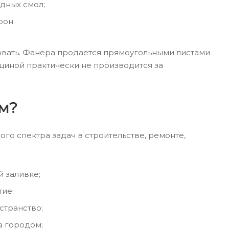
дных смол;
рон.
овать. Фанера продается прямоугольными листами
лщиной практически не производится за
мм?
ого спектра задач в строительстве, ремонте,
 заливке;
ие;
странство;
а городом;