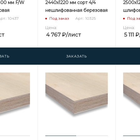
500 мм F/W
2440х1220 мм сорт 4/4
2500х12
зовая
нешлифованная березовая
шлифов
рт.: 10437
Арт.: 10325
Под заказ
Под з
Цена:
Цена:
ст
4 767
₽
/лист
5 111
₽
ЗАТЬ
ЗАКАЗАТЬ