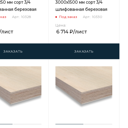
50 мм сорт 3/4
3000х1500 мм сорт 3/4
анная березовая
шлифованная березовая
Арт.: 10328
Арт.: 10330
аказ
Под заказ
Цена:
/лист
6 714
₽
/лист
ЗАКАЗАТЬ
ЗАКАЗАТЬ