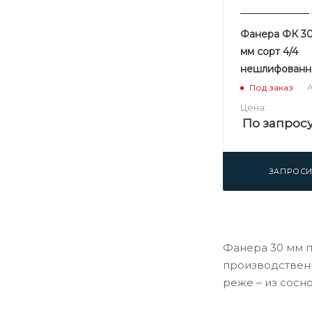
Фанера ФК 30 
мм сорт 4/4
нешлифованн
А
Под заказ
Цена:
По запрос
ЗАПРОСИ
Фанера 30 мм п
производственн
реже – из сосн