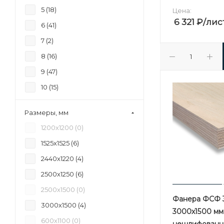
5 (
18
)
Цена:
6 321
₽
/лис
6 (
41
)
7 (
2
)
8 (
16
)
9 (
47
)
10 (
15
)
11 (
5
)
Размеры, мм
12 (
53
)
1200х1200 (
0
)
15 (
51
)
1525х1525 (
6
)
16 (
1
)
2440х1220 (
4
)
17 (
1
)
2500х1250 (
6
)
18 (
50
)
2500х1500 (
0
)
20 (
4
)
Фанера ФСФ 
3000х1500 (
4
)
3000х1500 мм 
21 (
39
)
600х1100 (
0
)
нешлифованн