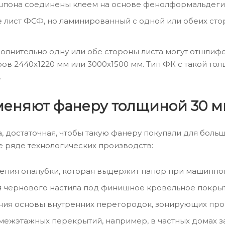
шпона соединены клеем на основе фенолформальдеги
 лист ФСФ, но ламинированный с одной или обеих сто
олнительно одну или обе стороны листа могут отшлиф
ов 2440х1220 мм или 3000х1500 мм. Тип ФК с такой то
.
меняют фанеру толщиной 30 
а, достаточная, чтобы такую фанеру покупали для больш
же ряде технологических производств:
ления опалубки, которая выдержит напор при машинной
я чернового настила под финишное кровельное покрыт
ния основы внутренних перегородок, зонирующих про
 межэтажных перекрытий, например, в частных домах з