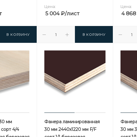
Цена:
Цена:
т
5 004
₽
/лист
4 868
В КОРЗИНУ
В КОРЗИНУ
30 мм
Фанера ламинированная
Фанера
сорт 4/4
30 мм 2440х1220 мм F/F
30 мм 
ая березовая
сорт 1/1 березовая
сорт 1/