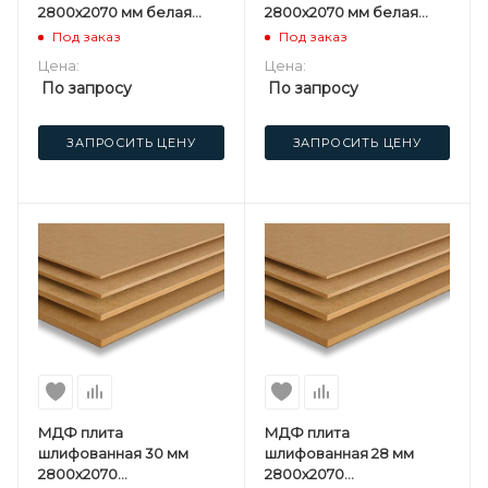
2800х2070 мм белая
2800х2070 мм белая
односторонняя
односторонняя
Под заказ
Под заказ
Kastamonu F
Kastamonu F
Цена:
Цена:
По запросу
По запросу
ЗАПРОСИТЬ ЦЕНУ
ЗАПРОСИТЬ ЦЕНУ
МДФ плита
МДФ плита
шлифованная 30 мм
шлифованная 28 мм
2800х2070
2800х2070