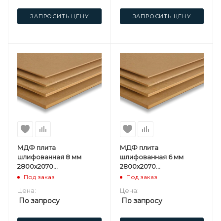
ЗАПРОСИТЬ ЦЕНУ
ЗАПРОСИТЬ ЦЕНУ
МДФ плита
МДФ плита
шлифованная 8 мм
шлифованная 6 мм
2800х2070
2800х2070
мм Kastamonu ST
мм Kastamonu ST
Под заказ
Под заказ
Цена:
Цена:
По запросу
По запросу