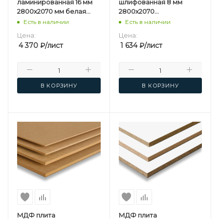
ламинированная 16 мм
шлифованная 8 мм
2800х2070 мм белая
2800х2070
односторонняя
мм Kastamonu F
Есть в наличии
Есть в наличии
Kastamonu F
Цена:
Цена:
4 370
₽
/лист
1 634
₽
/лист
В КОРЗИНУ
В КОРЗИНУ
МДФ плита
МДФ плита