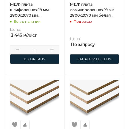
МДФ плита
МДФ плита
шлифованная 18 мм
ламинированная 19 мм
2800х2070 мм
2800х2070 мм белая
Kastamonu F
двусторонняя
Есть в наличии
Под заказ
Kastamonu F
Цена:
3 443
₽
/лист
Цена:
По запросу
В КОРЗИНУ
ЗАПРОСИТЬ ЦЕНУ