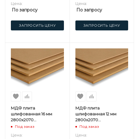
Цена:
Цена:
По запросу
По запросу
ЗАПРОСИТЬ ЦЕНУ
ЗАПРОСИТЬ ЦЕНУ
МДФ плита
МДФ плита
шлифованная 16 мм
шлифованная 12 мм
2800х2070
2800х2070
мм Kastamonu ST
мм Kastamonu ST
Под заказ
Под заказ
Цена:
Цена: