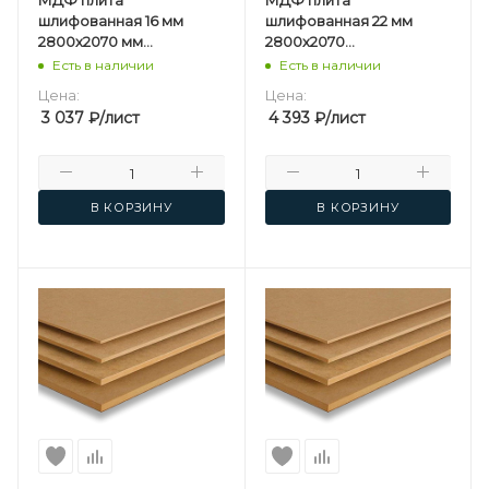
шлифованная 16 мм
шлифованная 22 мм
2800х2070 мм
2800х2070
Kastamonu F
мм Kastamonu F
Есть в наличии
Есть в наличии
Цена:
Цена:
3 037
₽
/лист
4 393
₽
/лист
В КОРЗИНУ
В КОРЗИНУ