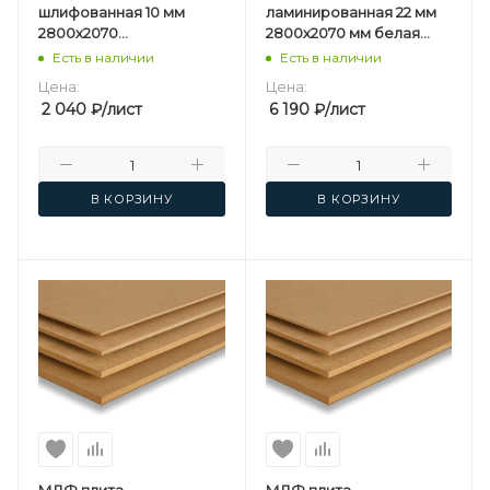
шлифованная 10 мм
ламинированная 22 мм
2800х2070
2800х2070 мм белая
мм Kastamonu F
односторонняя
Есть в наличии
Есть в наличии
Kastamonu F
Цена:
Цена:
2 040
₽
/лист
6 190
₽
/лист
В КОРЗИНУ
В КОРЗИНУ
МДФ плита
МДФ плита