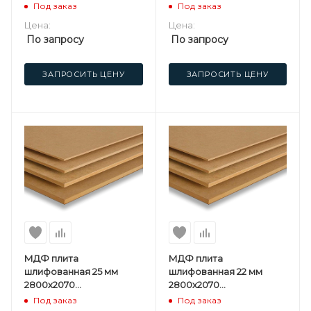
мм Kastamonu F
мм Kastamonu F
Под заказ
Под заказ
Цена:
Цена:
По запросу
По запросу
ЗАПРОСИТЬ ЦЕНУ
ЗАПРОСИТЬ ЦЕНУ
МДФ плита
МДФ плита
шлифованная 25 мм
шлифованная 22 мм
2800х2070
2800х2070
мм Kastamonu F
мм Kastamonu ST
Под заказ
Под заказ