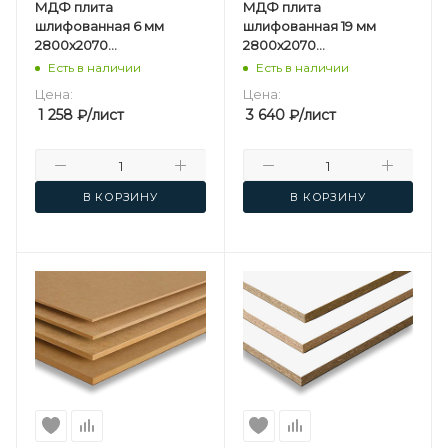
МДФ плита
МДФ плита
шлифованная 6 мм
шлифованная 19 мм
2800х2070
2800х2070
мм Kastamonu F
мм Kastamonu F
Есть в наличии
Есть в наличии
Цена:
Цена:
1 258
₽
/лист
3 640
₽
/лист
В КОРЗИНУ
В КОРЗИНУ