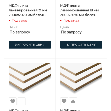
МДФ плита
МДФ плита
ламинированная 19 мм
ламинированная 18 мм
2800х2070 мм белая
2800х2070 мм белая
односторонняя
односторонняя
Под заказ
Под заказ
Kastamonu F
Kastamonu F
Цена:
Цена:
По запросу
По запросу
ЗАПРОСИТЬ ЦЕНУ
ЗАПРОСИТЬ ЦЕНУ
МДФ плита
МДФ плита