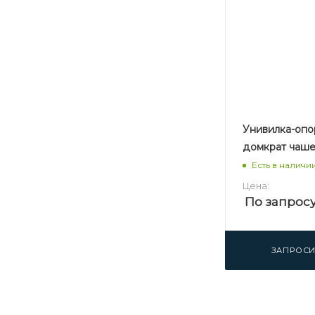
Унивилка-опо
домкрат чаш
Есть в наличи
Цена:
По запрос
ЗАПРОСИ