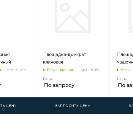
рная
Площадка-домкрат
Площад
ечный
клиновая
чашечн
Арт.: 90234
Арт.: 90154
и
Есть в наличии
Есть в
Цена:
Цена:
у
По запросу
По за
ТЬ ЦЕНУ
ЗАПРОСИТЬ ЦЕНУ
З