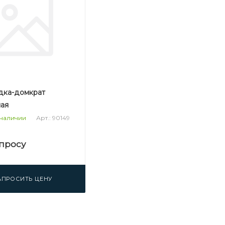
ка-домкрат
ая
Арт.: 90149
 наличии
просу
АПРОСИТЬ ЦЕНУ