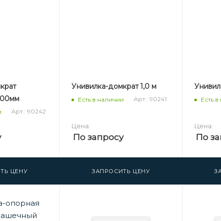
крат
Унивилка-домкрат 1,0 м
Унивил
500мм
Арт.: 90241
Есть в наличии
Есть в
Арт.: 90242
и
Цена:
Цена:
у
По запросу
По за
ТЬ ЦЕНУ
ЗАПРОСИТЬ ЦЕНУ
З