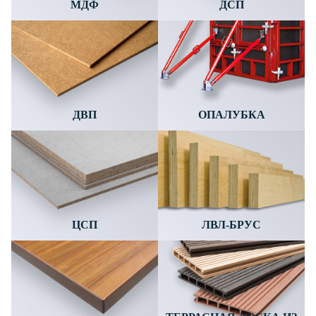
МДФ
ДСП
ДВП
ОПАЛУБКА
ЦСП
ЛВЛ-БРУС