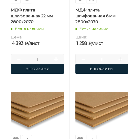
МДФ плита
МДФ плита
шлифованная 22 мм
шлифованная 6 мм
2800х2070
2800х2070
мм Kastamonu F
мм Kastamonu F
Есть в наличии
Есть в наличии
Цена:
Цена:
4 393
₽
/лист
1 258
₽
/лист
В КОРЗИНУ
В КОРЗИНУ