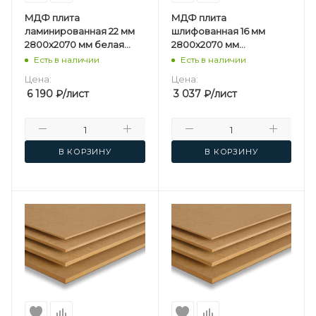
МДФ плита
МДФ плита
ламинированная 22 мм
шлифованная 16 мм
2800х2070 мм белая
2800х2070 мм
односторонняя
Kastamonu F
Есть в наличии
Есть в наличии
Kastamonu F
Цена:
Цена:
6 190
₽
/лист
3 037
₽
/лист
В КОРЗИНУ
В КОРЗИНУ