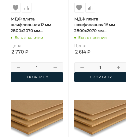
МДФ плита
МДФ плита
шлифованная 12 мм
шлифованная 16 мм
2800х2070 мм
2800х2070 мм
Мостовдрев F
Мостовдрев F
Есть в наличии
Есть в наличии
Цена:
Цена:
2 770
₽
2 614
₽
В КОРЗИНУ
В КОРЗИНУ