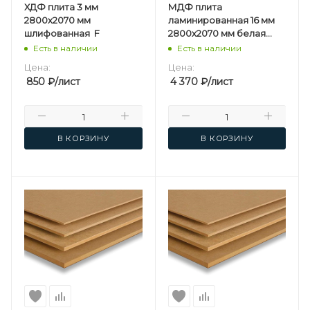
ХДФ плита 3 мм
МДФ плита
2800х2070 мм
ламинированная 16 мм
шлифованная F
2800х2070 мм белая
односторонняя
Есть в наличии
Есть в наличии
Kastamonu F
Цена:
Цена:
850
₽
/лист
4 370
₽
/лист
В КОРЗИНУ
В КОРЗИНУ