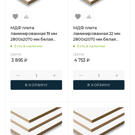
МДФ плита
МДФ плита
ламинированная 19 мм
ламинированная 22 мм
2800х2070 мм белая
2800х2070 мм белая
односторонняя
односторонняя
Есть в наличии
Есть в наличии
Мостовдрев F
Мостовдрев F
Цена:
Цена:
3 895
₽
4 753
₽
В КОРЗИНУ
В КОРЗИНУ