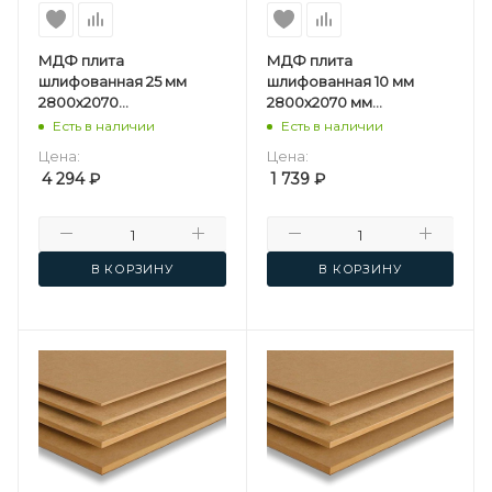
МДФ плита
МДФ плита
шлифованная 25 мм
шлифованная 10 мм
2800х2070
2800х2070 мм
мм Кроностар F
Мостовдрев F
Есть в наличии
Есть в наличии
Цена:
Цена:
4 294
₽
1 739
₽
В КОРЗИНУ
В КОРЗИНУ