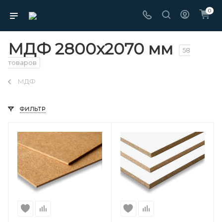
0
МДФ 2800х2070 мм
58
товаров
МДФ
ФИЛЬТР