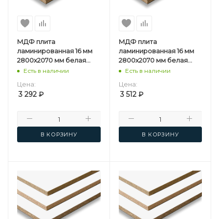
МДФ плита
МДФ плита
ламинированная 16 мм
ламинированная 16 мм
2800х2070 мм белая
2800х2070 мм белая
односторонняя
двусторонняя
Есть в наличии
Есть в наличии
Мостовдрев F
Мостовдрев F
Цена:
Цена:
3 292
₽
3 512
₽
В КОРЗИНУ
В КОРЗИНУ