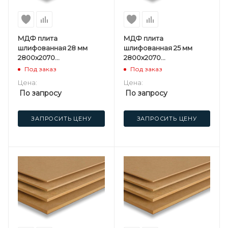
МДФ плита
МДФ плита
шлифованная 28 мм
шлифованная 25 мм
2800х2070
2800х2070
мм Мостовдрев F
мм Мостовдрев F
Под заказ
Под заказ
Цена:
Цена:
По запросу
По запросу
ЗАПРОСИТЬ ЦЕНУ
ЗАПРОСИТЬ ЦЕНУ