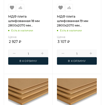
МДФ плита
МДФ плита
шлифованная 18 мм
шлифованная 19 мм
2800х2070 мм
2800х2070 мм
Мостовдрев F
Мостовдрев F
Есть в наличии
Есть в наличии
Цена:
Цена:
2 927
₽
3 107
₽
В КОРЗИНУ
В КОРЗИНУ