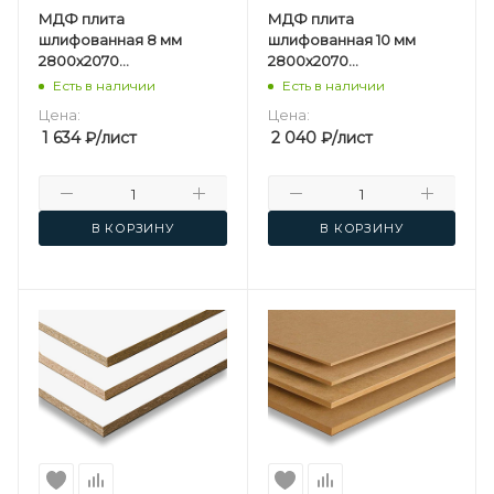
МДФ плита
МДФ плита
шлифованная 8 мм
шлифованная 10 мм
2800х2070
2800х2070
мм Kastamonu F
мм Kastamonu F
Есть в наличии
Есть в наличии
Цена:
Цена:
1 634
₽
/лист
2 040
₽
/лист
В КОРЗИНУ
В КОРЗИНУ