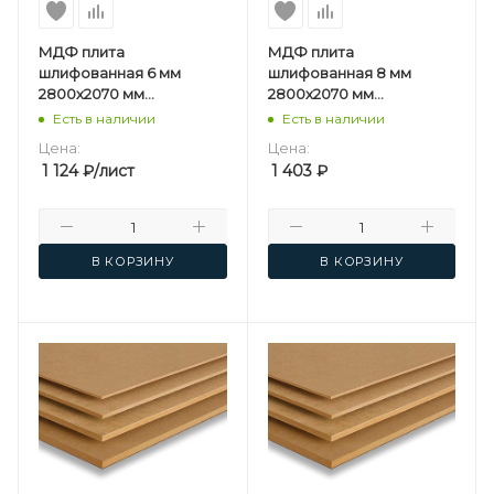
МДФ плита
МДФ плита
шлифованная 6 мм
шлифованная 8 мм
2800х2070 мм
2800х2070 мм
Кроностар F
Кроностар F
Есть в наличии
Есть в наличии
Цена:
Цена:
1 124
₽
/лист
1 403
₽
В КОРЗИНУ
В КОРЗИНУ