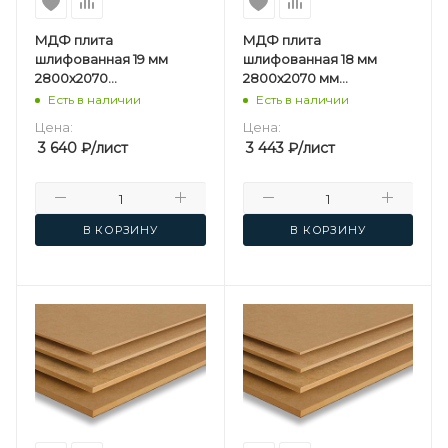
МДФ плита
МДФ плита
шлифованная 19 мм
шлифованная 18 мм
2800х2070
2800х2070 мм
мм Kastamonu F
Kastamonu F
Есть в наличии
Есть в наличии
Цена:
Цена:
3 640
₽
/лист
3 443
₽
/лист
В КОРЗИНУ
В КОРЗИНУ