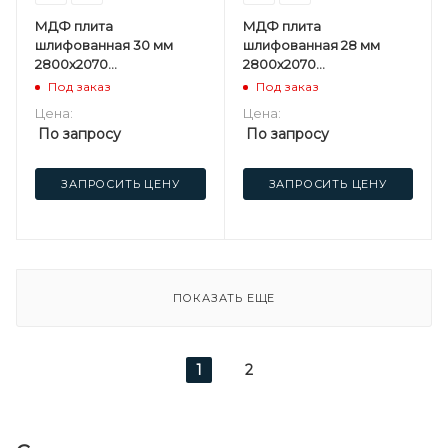
МДФ плита
МДФ плита
шлифованная 30 мм
шлифованная 28 мм
2800х2070
2800х2070
мм Кроностар F
мм Кроностар F
Под заказ
Под заказ
Цена:
Цена:
По запросу
По запросу
ЗАПРОСИТЬ ЦЕНУ
ЗАПРОСИТЬ ЦЕНУ
ПОКАЗАТЬ ЕЩЕ
1
2