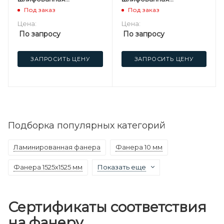
березовая
березовая
Под заказ
Под заказ
Цена:
Цена:
По запросу
По запросу
ЗАПРОСИТЬ ЦЕНУ
ЗАПРОСИТЬ ЦЕНУ
Подборка популярных категорий
Ламинированная фанера
Фанера 10 мм
Фанера 1525х1525 мм
Показать еще
Сертификаты соответствия
на фанеру