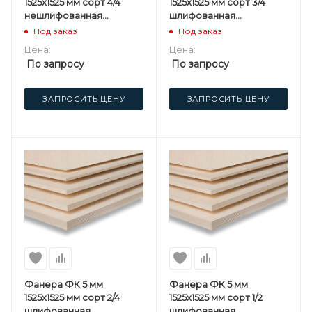
1525х1525 мм сорт 4/4
1525х1525 мм сорт 3/4
нешлифованная
шлифованная
березовая
березовая
Под заказ
Под заказ
Цена:
Цена:
По запросу
По запросу
ЗАПРОСИТЬ ЦЕНУ
ЗАПРОСИТЬ ЦЕНУ
Фанера ФК 5 мм
Фанера ФК 5 мм
1525х1525 мм сорт 2/4
1525х1525 мм сорт 1/2
шлифованная
шлифованная