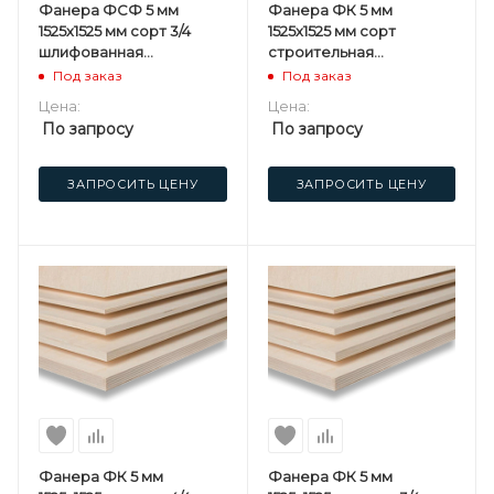
Фанера ФСФ 5 мм
Фанера ФК 5 мм
1525х1525 мм сорт 3/4
1525х1525 мм сорт
шлифованная
строительная
березовая
нешлифованная
Под заказ
Под заказ
березовая
Цена:
Цена:
По запросу
По запросу
ЗАПРОСИТЬ ЦЕНУ
ЗАПРОСИТЬ ЦЕНУ
Фанера ФК 5 мм
Фанера ФК 5 мм