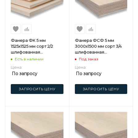
Фанера ФК 5 мм
Фанера ФСФ 5 мм
1525х1525 мм сорт 2/2
3000х1500 мм сорт 3/4
шлифованная
шлифованная
березовая
березовая
Есть в наличии
Под заказ
Цена:
Цена:
По запросу
По запросу
ЗАПРОСИТЬ ЦЕНУ
ЗАПРОСИТЬ ЦЕНУ