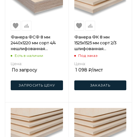
Фанера ФСФ 8 мм
Фанера ФК 8 мм
2440х1220 мм сорт 4/4
1525х1525 мм сорт 2/3
нешлифованная
шлифованная
березовая
березовая
Есть в наличии
Под заказ
Цена:
Цена:
По запросу
1 098
₽
/лист
ЗАПРОСИТЬ ЦЕНУ
ЗАКАЗАТЬ