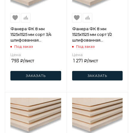
Фанера ФК 8 мм
Фанера ФК 8 мм
1525х1525 мм сорт 3/4
1525х1525 мм сорт 1/2
шлифованная
шлифованная
березовая
березовая
Под заказ
Под заказ
Цена:
Цена:
793
₽
/лист
1 271
₽
/лист
ЗАКАЗАТЬ
ЗАКАЗАТЬ