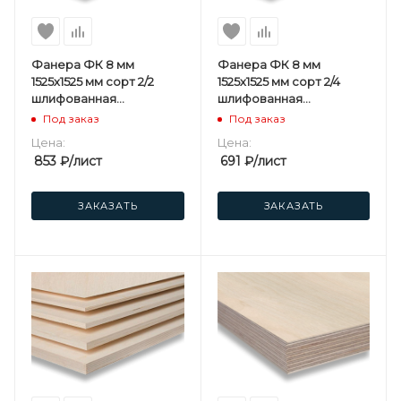
Фанера ФК 8 мм
Фанера ФК 8 мм
1525х1525 мм сорт 2/2
1525х1525 мм сорт 2/4
шлифованная
шлифованная
березовая
березовая
Под заказ
Под заказ
Цена:
Цена:
853
₽
/лист
691
₽
/лист
ЗАКАЗАТЬ
ЗАКАЗАТЬ