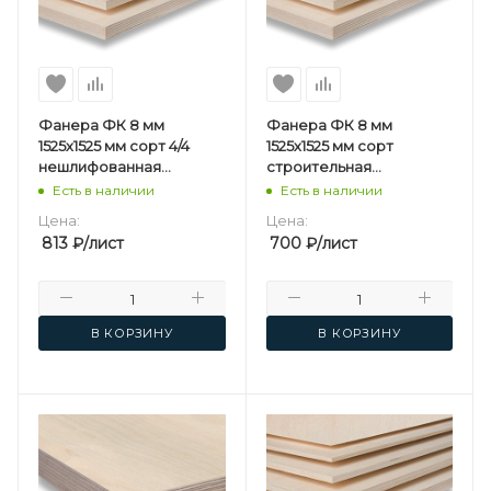
Фанера ФК 8 мм
Фанера ФК 8 мм
1525х1525 мм сорт 4/4
1525х1525 мм сорт
нешлифованная
строительная
березовая
нешлифованная
Есть в наличии
Есть в наличии
березовая
Цена:
Цена:
813
₽
/лист
700
₽
/лист
В КОРЗИНУ
В КОРЗИНУ