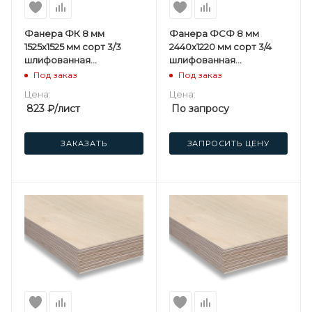
Фанера ФК 8 мм
Фанера ФСФ 8 мм
1525х1525 мм сорт 3/3
2440х1220 мм сорт 3/4
шлифованная
шлифованная
березовая
березовая
Под заказ
Под заказ
Цена:
Цена:
823
₽
/лист
По запросу
ЗАКАЗАТЬ
ЗАПРОСИТЬ ЦЕНУ