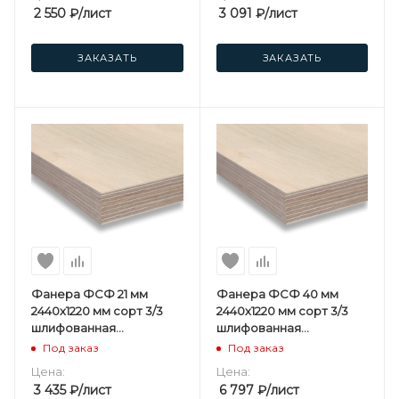
2 550
₽
/лист
3 091
₽
/лист
ЗАКАЗАТЬ
ЗАКАЗАТЬ
Фанера ФСФ 21 мм
Фанера ФСФ 40 мм
2440х1220 мм сорт 3/3
2440х1220 мм сорт 3/3
шлифованная
шлифованная
березовая
березовая
Под заказ
Под заказ
Цена:
Цена:
3 435
₽
/лист
6 797
₽
/лист