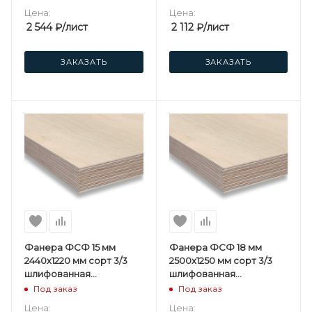
Цена:
Цена:
2 544
₽
/лист
2 112
₽
/лист
ЗАКАЗАТЬ
ЗАКАЗАТЬ
Фанера ФСФ 15 мм
Фанера ФСФ 18 мм
2440х1220 мм сорт 3/3
2500х1250 мм сорт 3/3
шлифованная
шлифованная
березовая
березовая
Под заказ
Под заказ
Цена:
Цена: