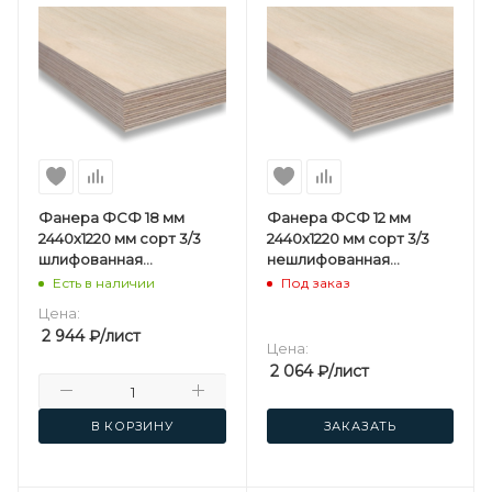
Фанера ФСФ 18 мм
Фанера ФСФ 12 мм
2440х1220 мм сорт 3/3
2440х1220 мм сорт 3/3
шлифованная
нешлифованная
березовая
хвойная
Есть в наличии
Под заказ
Цена:
2 944
₽
/лист
Цена:
2 064
₽
/лист
В КОРЗИНУ
ЗАКАЗАТЬ