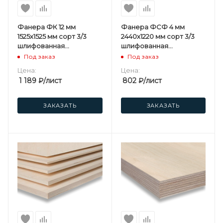
Фанера ФК 12 мм
Фанера ФСФ 4 мм
1525х1525 мм сорт 3/3
2440х1220 мм сорт 3/3
шлифованная
шлифованная
березовая
березовая
Под заказ
Под заказ
Цена:
Цена:
1 189
₽
/лист
802
₽
/лист
ЗАКАЗАТЬ
ЗАКАЗАТЬ