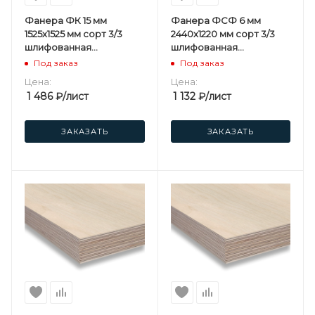
Фанера ФК 15 мм
Фанера ФСФ 6 мм
1525х1525 мм сорт 3/3
2440х1220 мм сорт 3/3
шлифованная
шлифованная
березовая
березовая
Под заказ
Под заказ
Цена:
Цена:
1 486
₽
/лист
1 132
₽
/лист
ЗАКАЗАТЬ
ЗАКАЗАТЬ