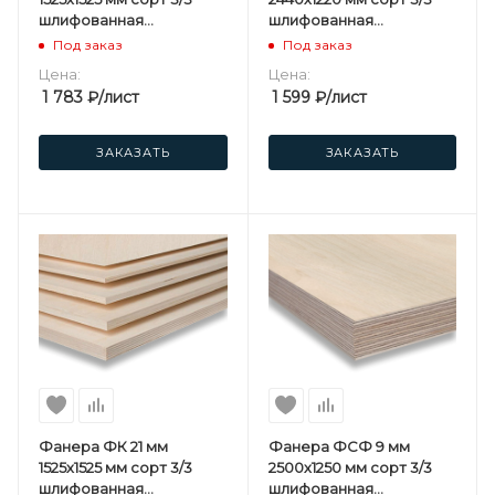
шлифованная
шлифованная
березовая
березовая
Под заказ
Под заказ
Цена:
Цена:
1 783
₽
/лист
1 599
₽
/лист
ЗАКАЗАТЬ
ЗАКАЗАТЬ
Фанера ФК 21 мм
Фанера ФСФ 9 мм
1525х1525 мм сорт 3/3
2500х1250 мм сорт 3/3
шлифованная
шлифованная