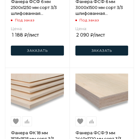
Фанера ФСФ 6 мм
Фанера ФСФ 6 мм
2500х1250 мм сорт 3/3
3000х1500 мм сорт 3/3
шлифованная
шлифованная
березовая
березовая
Под заказ
Под заказ
Цена:
Цена:
1 188
₽
/лист
2 090
₽
/лист
ЗАКАЗАТЬ
ЗАКАЗАТЬ
Фанера ФК 18 мм
Фанера ФСФ 9 мм
1525х1525 мм сорт 3/3
2440х1220 мм сорт 3/3