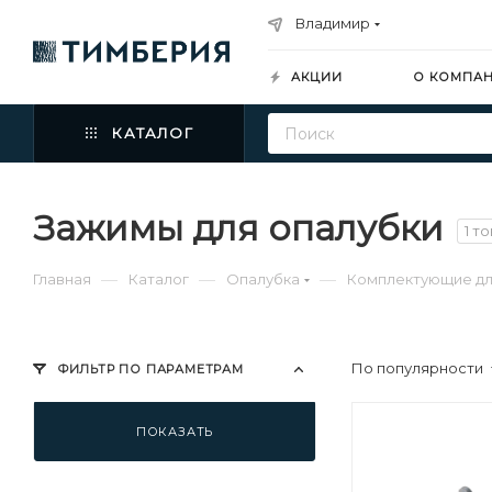
Владимир
АКЦИИ
О КОМПА
КАТАЛОГ
Зажимы для опалубки
1 т
—
—
—
Главная
Каталог
Опалубка
Комплектующие дл
По популярности
ФИЛЬТР ПО ПАРАМЕТРАМ
ПОКАЗАТЬ