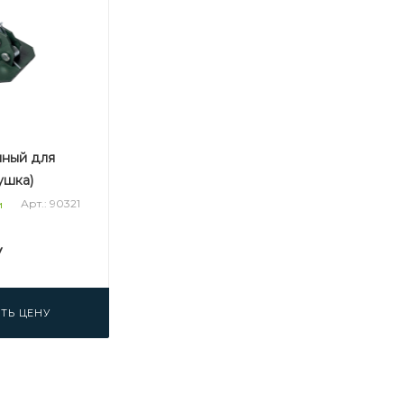
нный для
ушка)
Арт.: 90321
и
у
ТЬ ЦЕНУ