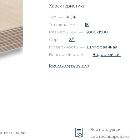
Характеристики
Тип
—
ФСФ
Толщина, мм
—
18
Размеры, мм
—
3000х1500
Сорт
—
2/4
Поверхность
—
Шлифованная
Влагостойкость
—
Водостойкая
Все характеристики
Вся продукция
ытые склады
сертифицирована