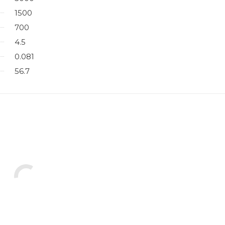
1500
700
4.5
0.081
56.7