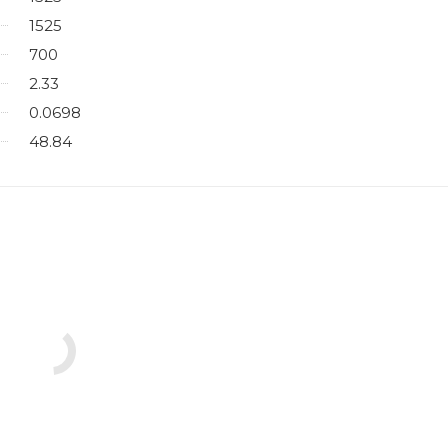
1525
700
2.33
0.0698
48.84