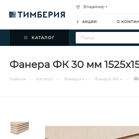
Владимир
АКЦИИ
О КОМПА
КАТАЛОГ
Фанера ФК 30 мм 1525х1
Ф
—
—
—
—
Главная
Каталог
Фанера
Фанера ФК